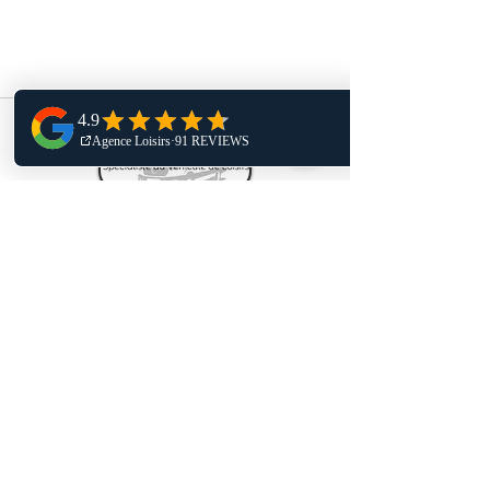
Agence Loisirs courtier en véhicule de loisirs,
se fera un plaisir de vous accompagner dans
votre projet d’achat à l’étranger ou en France,
notre équipe partagera avec vous le savoir
acquis depuis 20 ans.
Partager
Nous trouver :
43 Route de terrou
Gramat 46500