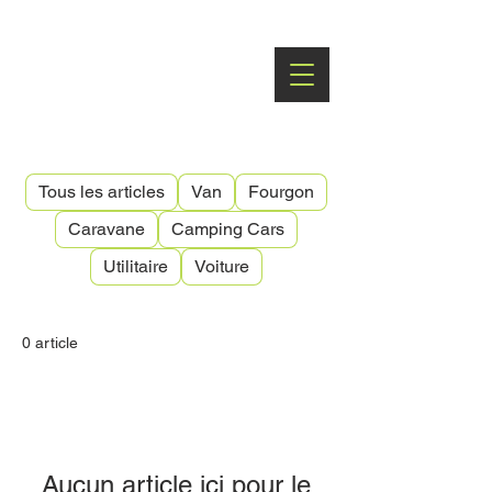
Spécialiste dans le courtage du
van aménagé
Tous les articles
Van
Fourgon
Caravane
Camping Cars
Utilitaire
Voiture
0 article
Aucun article ici pour le